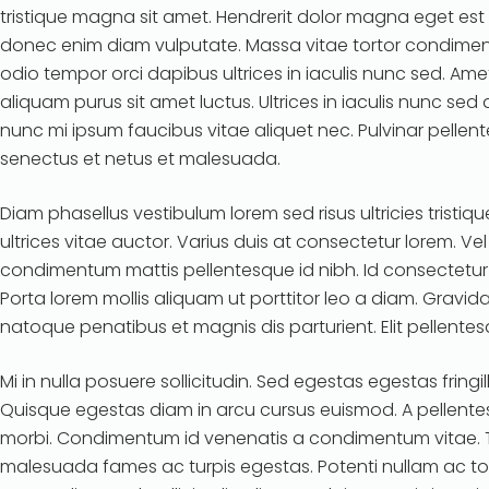
tristique magna sit amet. Hendrerit dolor magna eget est 
donec enim diam vulputate. Massa vitae tortor condiment
odio tempor orci dapibus ultrices in iaculis nunc sed. Ame
aliquam purus sit amet luctus. Ultrices in iaculis nunc sed a
nunc mi ipsum faucibus vitae aliquet nec. Pulvinar pellen
senectus et netus et malesuada.
Diam phasellus vestibulum lorem sed risus ultricies tristique 
ultrices vitae auctor. Varius duis at consectetur lorem. Ve
condimentum mattis pellentesque id nibh. Id consectetur
Porta lorem mollis aliquam ut porttitor leo a diam. Gravid
natoque penatibus et magnis dis parturient. Elit pellentes
Mi in nulla posuere sollicitudin. Sed egestas egestas fringi
Quisque egestas diam in arcu cursus euismod. A pellentes
morbi. Condimentum id venenatis a condimentum vitae. Tr
malesuada fames ac turpis egestas. Potenti nullam ac tor