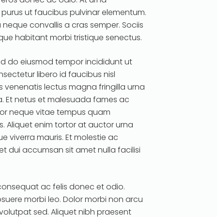
 purus ut faucibus pulvinar elementum.
a neque convallis a cras semper. Sociis
que habitant morbi tristique senectus.
sed do eiusmod tempor incididunt ut
ectetur libero id faucibus nisl
us venenatis lectus magna fringilla urna
ra. Et netus et malesuada fames ac
ctor neque vitae tempus quam
s. Aliquet enim tortor at auctor urna
e viverra mauris. Et molestie ac
t dui accumsan sit amet nulla facilisi
 consequat ac felis donec et odio.
suere morbi leo. Dolor morbi non arcu
 volutpat sed. Aliquet nibh praesent