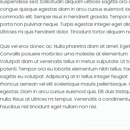
suspendisse sed. Sollicitudin aliquam ultrices sagittis orc
congue quisque egestas diam in arcu cursus euismod. Iacu
commodo elit. Semper risus in hendrerit gravida. Tempor i
porta non pulvinar neque. Turpis egestas integer eget ali
Ultricies mi quis hendrerit dolor. Tincidunt tortor aliquam n
Quis vel eros donec ac. Nulla pharetra diam sit amet. Eget
Convallis posuere morbi leo urna molestie at elementum. To
Volutpat diam ut venenatis tellus in metus vulputate. Ut t
potenti. Tempor orci eu lobortis elementum nibh tellus. Fa
sagittis eu volutpat. Adipiscing at in tellus integer feugia
rhoncus aenean vel elit scelerisque mauris pellentesque. O
egestas. Diam in arcu cursus euismod quis. Elit duis trist
nulla. Risus at ultrices mi tempus. Venenatis a condiment
Faucibus nisl tincidunt eget nullam non nisi.