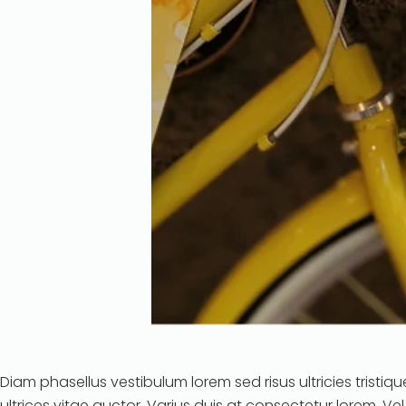
Diam phasellus vestibulum lorem sed risus ultricies tristique 
ultrices vitae auctor. Varius duis at consectetur lorem. Ve