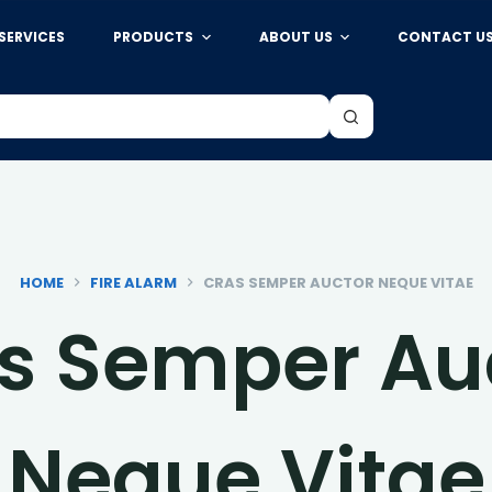
SERVICES
PRODUCTS
ABOUT US
CONTACT U
HOME
FIRE ALARM
CRAS SEMPER AUCTOR NEQUE VITAE
s Semper Au
Neque Vitae