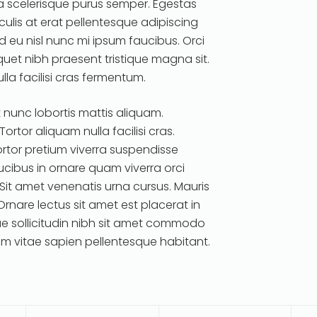
i a scelerisque purus semper. Egestas
lis at erat pellentesque adipiscing
d eu nisl nunc mi ipsum faucibus. Orci
quet nibh praesent tristique magna sit.
ulla facilisi cras fermentum.
 nunc lobortis mattis aliquam.
rtor aliquam nulla facilisi cras.
ortor pretium viverra suspendisse
ucibus in ornare quam viverra orci
t. Sit amet venenatis urna cursus. Mauris
rnare lectus sit amet est placerat in
ique sollicitudin nibh sit amet commodo
um vitae sapien pellentesque habitant.