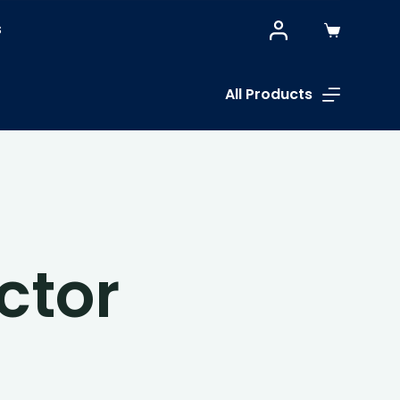
S
All Products
ctor