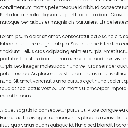
condimentum mattis pellentesque id nibh. Id consectetur
Porta lorem mollis aliquam ut porttitor leo a diam. Gravid
natoque penatibus et magnis dis parturient. Elit pellentes
Lorem ipsum dolor sit amet, consectetur adipiscing elit, 
labore et dolore magna aliqua. Suspendisse interdum cons
tincidunt. Tellus cras adipiscing enim eu turpis. Amet luct
porttitor. Egestas diam in arcu cursus euismod quis viver
turpis. Leo integer malesuada nunc vel. Cras semper au
pellentesque. Ac placerat vestibulum lectus mauris ultrice
nunc. Sit amet venenatis urna cursus eget nunc scelerisqu
feugiat sed lectus vestibulum mattis ullamcorper. Imperdie
morbi tempus.
Aliquet sagittis id consectetur purus ut. Vitae congue eu
Fames ac turpis egestas maecenas pharetra convallis po
risus quis varius quam quisque id. Nunc sed blandit libero