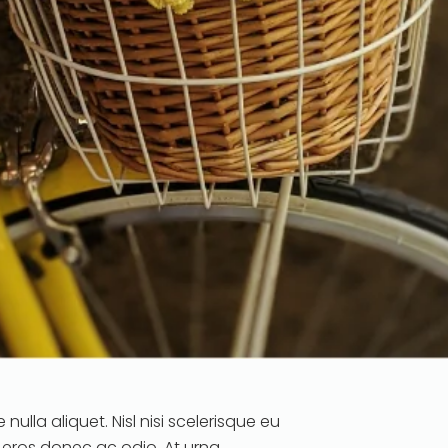
nulla aliquet. Nisl nisi scelerisque eu
l eros donec ac odio. At urna